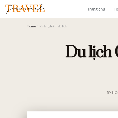
Trang chủ
To
Home
Kinh nghiệm du lịch
Du lịch
BY
HO