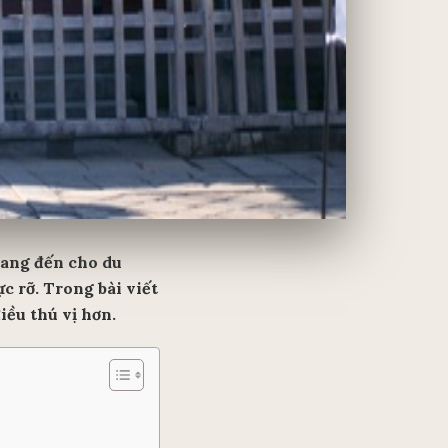
mang đến cho du
 rỡ. Trong bài viết
iều thú vị hơn.