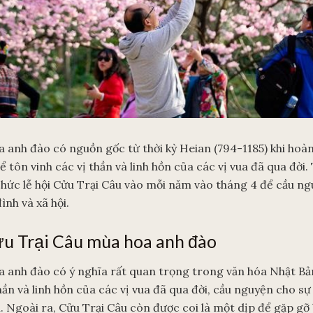
 anh đào có nguồn gốc từ thời kỳ Heian (794-1185) khi ho
tôn vinh các vị thần và linh hồn của các vị vua đã qua đời.
chức lễ hội Cửu Trại Câu vào mỗi năm vào tháng 4 để cầu ng
nh và xã hội.
ửu Trại Câu mùa hoa anh đào
 anh đào có ý nghĩa rất quan trọng trong văn hóa Nhật Bản
hần và linh hồn của các vị vua đã qua đời, cầu nguyện cho s
i. Ngoài ra, Cửu Trại Câu còn được coi là một dịp để gặp gỡ