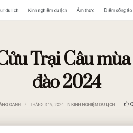
ur du lịch
Kinh nghiệm du lịch
Ẩm thực
Điểm sống ảo
 Cửu Trại Câu mùa
đào 2024
0
ÀNG OANH
THÁNG 3 19, 2024
IN
KINH NGHIỆM DU LỊCH