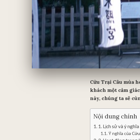
Cửu Trại Câu mùa ho
khách một cảm giác 
này, chúng ta sẽ cù
Nội dung chính
1. Lịch sử và ý ngh
Ý nghĩa của Cửu