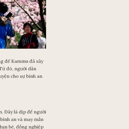
àng đế Kammu đã xây
 Từ đó, người dân
uyện cho sự bình an
. Đây là dịp để người
ự bình an và may mắn
 bạn bè, đồng nghiệp