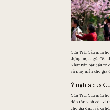
Cửu Trại Câu mùa hoa
dựng một ngôi đền để 
Nhật Bản bắt đầu tổ 
và may mắn cho gia đì
Ý nghĩa của C
Cửu Trại Câu mùa hoa
dân tôn vinh các vị t
cho gia đình và xã hộ