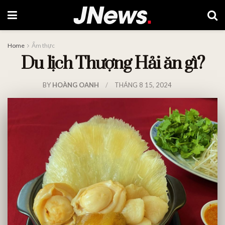
Home
Ẩm thực
Du lịch Thượng Hải ăn gì?
BY
HOÀNG OANH
THÁNG 8 15, 2024