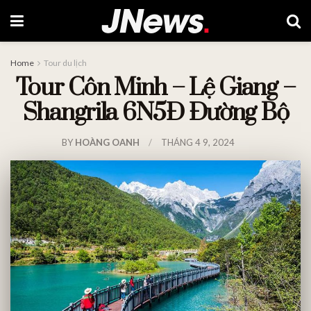
Home
Tour du lịch
Tour Côn Minh – Lệ Giang –
Shangrila 6N5Đ Đường Bộ
BY
HOÀNG OANH
THÁNG 4 9, 2024