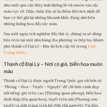
như một quả cầu thủy tinh khổng lồ với muôn vàn sắc
màu rực rỡ. Chắc chắn đây sẽ là điểm đến hot nhất để
bạn có thể ghi lại những khoảnh khắc đáng nhớ bên
những luống hoa đầy sắc màu.
Sau một ngày trải nghiệm đầy thú vị, chúng ta sẽ dùng
bữa trưa tại một nhà hàng địa phương và tiếp tục khám
phá thành cổ Đại Lý – khu du lịch cấp 4A trong
tour
Trung Quốc
.
Thành cổ Đại Lý – Nơi có gió, biển hoa muôn
màu
Thành cổ Đại Lý được người Trung Quốc gọi với bốn từ
“Phong – Hoa – Tuyết – Nguyệt” để chỉ bốn cảnh đẹp
nổi tiếng: gió trên cao (Thượng quan phong), biển hoa
dưới thấp (Hạ quan hoa), tuyết trên núi (Thương sơn
tuyết) và ánh trăng trên hồ (Nhĩ Hải nguyệt). Tại đây,