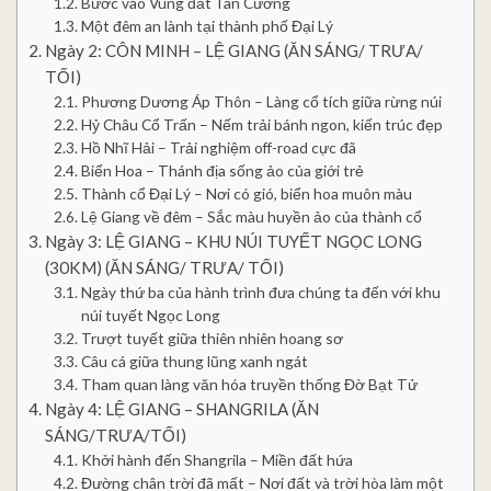
Bước vào Vùng đất Tân Cương
Một đêm an lành tại thành phố Đại Lý
Ngày 2: CÔN MINH – LỆ GIANG (ĂN SÁNG/ TRƯA/
TỐI)
Phương Dương Áp Thôn – Làng cổ tích giữa rừng núi
Hỷ Châu Cổ Trấn – Nếm trải bánh ngon, kiến trúc đẹp
Hồ Nhĩ Hải – Trải nghiệm off-road cực đã
Biển Hoa – Thánh địa sống ảo của giới trẻ
Thành cổ Đại Lý – Nơi có gió, biển hoa muôn màu
Lệ Giang về đêm – Sắc màu huyền ảo của thành cổ
Ngày 3: LỆ GIANG – KHU NÚI TUYẾT NGỌC LONG
(30KM) (ĂN SÁNG/ TRƯA/ TỐI)
Ngày thứ ba của hành trình đưa chúng ta đến với khu
núi tuyết Ngọc Long
Trượt tuyết giữa thiên nhiên hoang sơ
Câu cá giữa thung lũng xanh ngát
Tham quan làng văn hóa truyền thống Đờ Bạt Tử
Ngày 4: LỆ GIANG – SHANGRILA (ĂN
SÁNG/TRƯA/TỐI)
Khởi hành đến Shangrila – Miền đất hứa
Đường chân trời đã mất – Nơi đất và trời hòa làm một