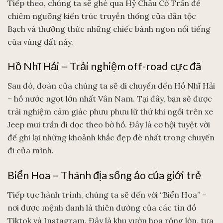
Tiếp theo, chúng ta sẽ ghé qua Hỷ Châu Cổ Trấn để
chiêm ngưỡng kiến trúc truyền thống của dân tộc
Bạch và thưởng thức những chiếc bánh ngon nổi tiếng
của vùng đất này.
Hồ Nhĩ Hải – Trải nghiệm off-road cực đã
Sau đó, đoàn của chúng ta sẽ di chuyển đến Hồ Nhĩ Hải
– hồ nước ngọt lớn nhất Vân Nam. Tại đây, bạn sẽ được
trải nghiệm cảm giác phưu phưu lữ thứ khi ngồi trên xe
Jeep mui trần đi dọc theo bờ hồ. Đây là cơ hội tuyệt vời
để ghi lại những khoảnh khắc đẹp đẽ nhất trong chuyến
đi của mình.
Biển Hoa – Thánh địa sống ảo của giới trẻ
Tiếp tục hành trình, chúng ta sẽ đến với “Biển Hoa” –
nơi được mệnh danh là thiên đường của các tín đồ
Tiktok và Instagram. Đây là khu vườn hoa rộng lớn, tựa