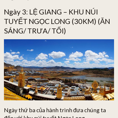
Ngày 3: LỆ GIANG – KHU NÚI
TUYẾT NGỌC LONG (30KM) (ĂN
SÁNG/ TRƯA/ TỐI)
Ngày thứ ba của hành trình đưa chúng ta