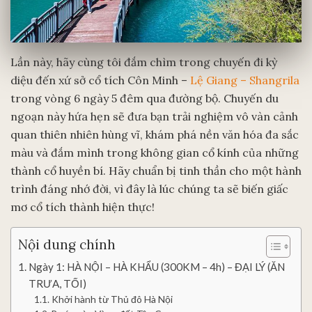
Lần này, hãy cùng tôi đắm chìm trong chuyến đi kỳ
diệu đến xứ sở cổ tích Côn Minh –
Lệ Giang – Shangrila
trong vòng 6 ngày 5 đêm qua đường bộ. Chuyến du
ngoạn này hứa hẹn sẽ đưa bạn trải nghiệm vô vàn cảnh
quan thiên nhiên hùng vĩ, khám phá nền văn hóa đa sắc
màu và đắm mình trong không gian cổ kính của những
thành cổ huyền bí. Hãy chuẩn bị tinh thần cho một hành
trình đáng nhớ đời, vì đây là lúc chúng ta sẽ biến giấc
mơ cổ tích thành hiện thực!
Nội dung chính
Ngày 1: HÀ NỘI – HÀ KHẨU (300KM – 4h) – ĐẠI LÝ (ĂN
TRƯA, TỐI)
Khởi hành từ Thủ đô Hà Nội