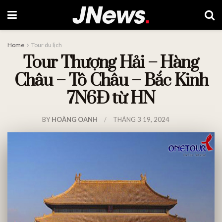
Home
Tour du lịch
Tour Thượng Hải – Hàng
Châu – Tô Châu – Bắc Kinh
7N6Đ từ HN
BY
HOÀNG OANH
THÁNG 3 19, 2024